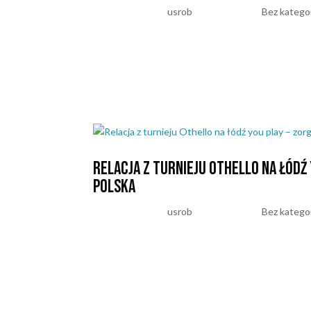
utworzone przez
usrob
|
kwi 21, 2026
|
Bez kategor
Turniej w Warszawie może nie należał do najdłuższ
naprawdę szkoda, że to już koniec. Rozgrywki odb
szwajcarskim. Co ważne,...
Relacja z turnieju Othello na łód
Polska
utworzone przez
usrob
|
maj 12, 2025
|
Bez kategor
Z całego serca dziękujemy Ravensburger Polska za
ośmiu zawodników, a turniej został rozegrany w sys
trzecie miejsce oraz...