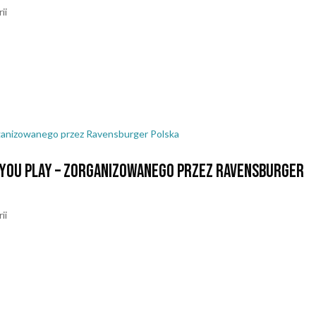
ii
ych, ale zdecydowanie był jednym z tych, po których wychodzi się z myślą
yły się w sali OSiR Ochota i obejmowały 5 rund rozegranych systemem
ź you play – zorganizowanego przez Ravensburger
ii
 organizację niezwykłego turnieju Othello! W rozgrywkach wzięło udział
temie szwajcarskim (cztery rundy), po których nastąpiły półfinały, mecz