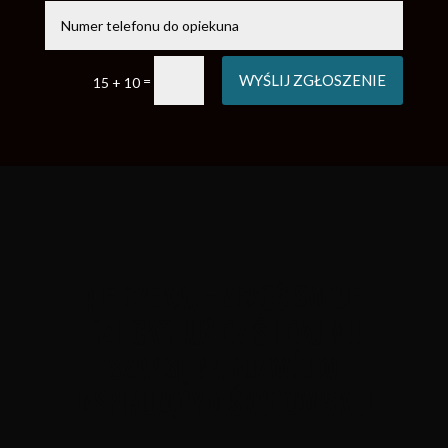
WYŚLIJ ZGŁOSZENIE
=
15 + 10
NIE CZEKAJ – ZGŁOŚ SWOJE
DZIECKO JUŻ DZIŚ I DAJ MU
SZANSĘ NA ROZWÓJ W
INSPIRUJĄCYM ŚRODOWISKU!