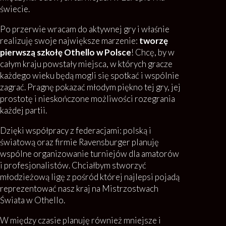
świecie.
Po przerwie wracam do aktywnej gry i właśnie
realizuję swoje największe marzenie:
tworzę
pierwszą szkołę Othello w Polsce
! Chcę, by w
całym kraju powstały miejsca, w których gracze
każdego wieku będą mogli się spotkać i wspólnie
zagrać. Pragnę pokazać młodym piękno tej gry, jej
prostotę i nieskończone możliwości rozegrania
każdej partii.
Dzięki współpracy z federacjami: polską i
światową oraz firmie Ravensburger planuję
wspólne organizowanie turniejów dla amatorów
i profesjonalistów. Chciałbym stworzyć
młodzieżową ligę z pośród której najlepsi pojadą
reprezentować nasz kraj na Mistrzostwach
Świata w Othello.
W między czasie planuję również mniejsze i